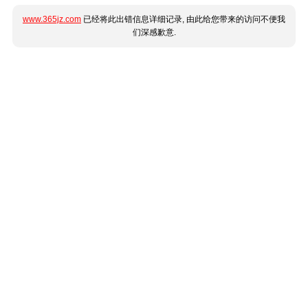
www.365jz.com
已经将此出错信息详细记录, 由此给您带来的访问不便我
们深感歉意.