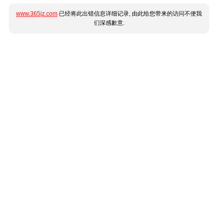
www.365jz.com
已经将此出错信息详细记录, 由此给您带来的访问不便我
们深感歉意.